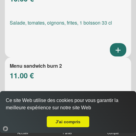
Salade, tomates, oignons, frites, 1 boisson 33 cl
Menu sandwich burn 2
11.00 €
Salade, tomates, oignons, frites, 1 boisson 33 cl
Ce site Web utilise des cookies pour vous garantir la
meilleure expérience sur notre site Web
A Emporter sur Marseille Prado
J'ai compris
Accueil
Panier
Compte