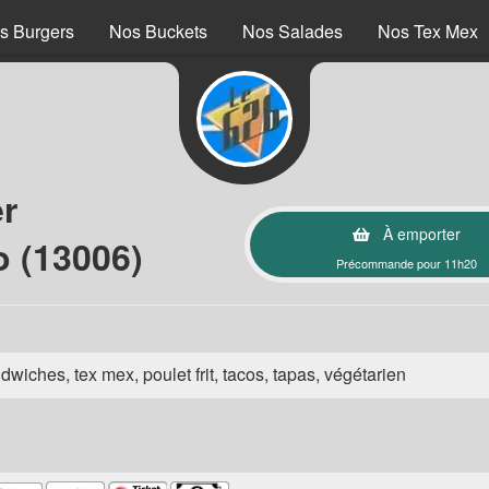
s Burgers
Nos Buckets
Nos Salades
Nos Tex Mex
r
À emporter
o (13006)
Précommande pour 11h20
wiches, tex mex, poulet frit, tacos, tapas, végétarien