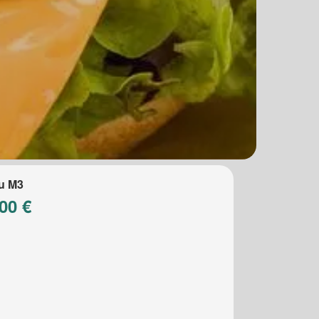
u M3
00 €