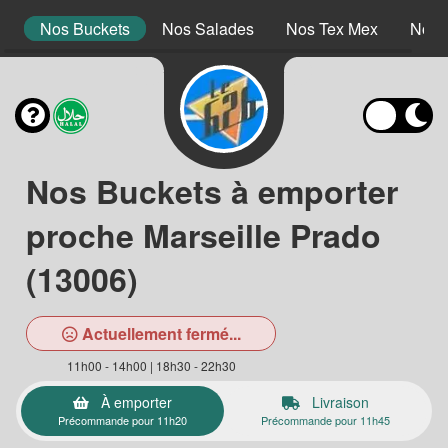
s
Nos Buckets
Nos Salades
Nos Tex Mex
Nos 
Nos Buckets à emporter
proche Marseille Prado
(13006)
Actuellement fermé...
11h00 - 14h00 | 18h30 - 22h30
À emporter
Livraison
Précommande pour 11h20
Précommande pour 11h45