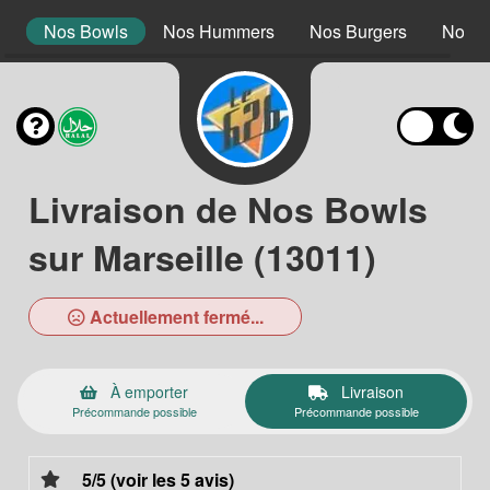
s
Nos Bowls
Nos Hummers
Nos Burgers
Nos B
Livraison de Nos Bowls
sur Marseille (13011)
Actuellement fermé...
À emporter
Livraison
Précommande possible
Précommande possible
5/5 (voir les 5 avis)