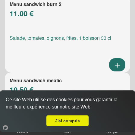
Menu sandwich burn 2
11.00 €
Salade, tomates, oignons, frites, 1 boisson 33 cl
Menu sandwich meatic
10.50 €
Ce site Web utilise des cookies pour vous garantir la
meilleure expérience sur notre site Web
Livraison sur Marseille 13011
Salade, tomates, oignons, frites, 1 boisson 33 cl
J'ai compris
Accueil
Panier
Compte