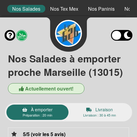
s
Nos Salades
Nos Tex Mex
Nos Paninis
Nos D
Nos Salades à emporter
proche Marseille (13015)
Actuellement ouvert!
À emporter
Livraison
Préparation : 20 min
Livraison : 30 à 45 mn
5/5 (voir les 5 avis)