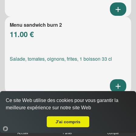
Menu sandwich burn 2
11.00 €
Salade, tomates, oignons, frites, 1 boisson 33 cl
Ce site Web utilise des cookies pour vous garantir la
Menu sandwich meatic
meilleure expérience sur notre site Web
10.50 €
A Emporter sur Marseille 13015
J'ai compris
Accueil
Panier
Compte
Salade, tomates, oignons, frites, 1 boisson 33 cl