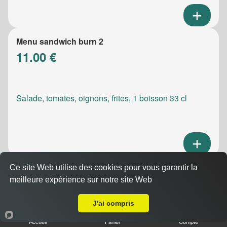
Menu sandwich burn 2
11.00 €
Salade, tomates, oignons, frites, 1 boisson 33 cl
Ce site Web utilise des cookies pour vous garantir la
Menu sandwich meatic
meilleure expérience sur notre site Web
10.50 €
A Emporter sur Marseille 13015
J'ai compris
Accueil
Panier
Compte
Salade, tomates, oignons, frites, 1 boisson 33 cl