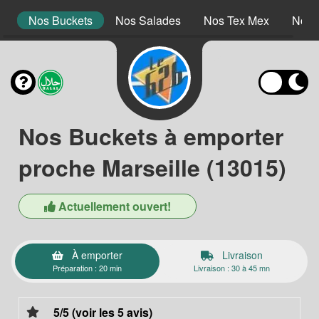
s
Nos Buckets
Nos Salades
Nos Tex Mex
Nos 
Nos Buckets à emporter
proche Marseille (13015)
Actuellement ouvert!
À emporter
Livraison
Préparation : 20 min
Livraison : 30 à 45 mn
5/5 (voir les 5 avis)