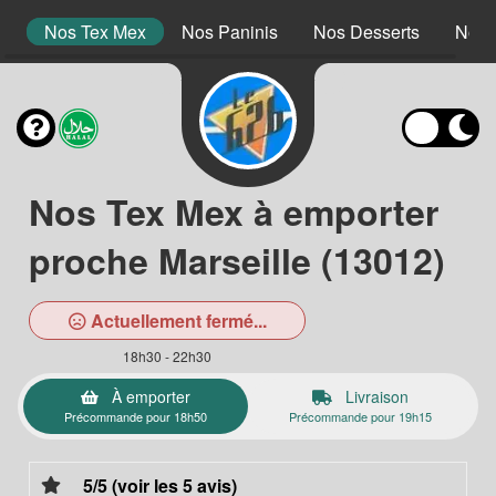
s
Nos Tex Mex
Nos Paninis
Nos Desserts
Nos 
Nos Tex Mex à emporter
proche Marseille (13012)
Actuellement fermé...
18h30 - 22h30
À emporter
Livraison
Précommande pour 18h50
Précommande pour 19h15
5/5 (voir les 5 avis)