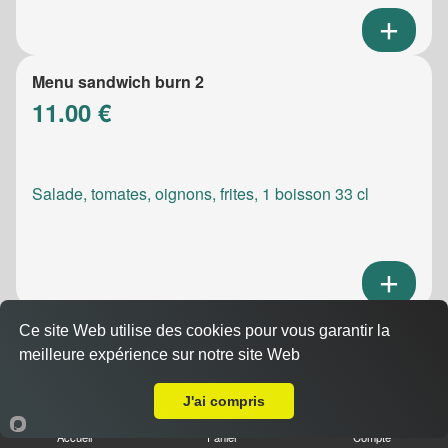
Menu sandwich burn 2
11.00 €
Salade, tomates, oignons, frites, 1 boisson 33 cl
Ce site Web utilise des cookies pour vous garantir la
Menu sandwich meatic
meilleure expérience sur notre site Web
10.50 €
A Emporter sur Marseille 13012
J'ai compris
Accueil
Panier
Compte
Salade, tomates, oignons, frites, 1 boisson 33 cl