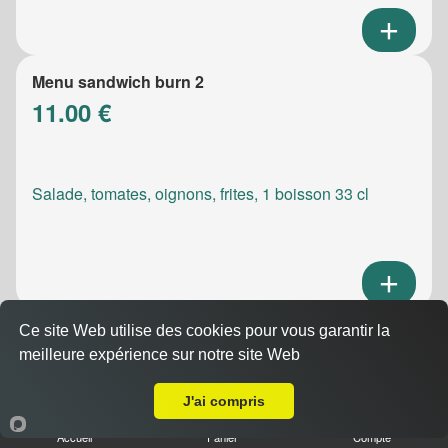
Menu sandwich burn 2
11.00 €
Salade, tomates, oignons, frites, 1 boisson 33 cl
Ce site Web utilise des cookies pour vous garantir la
Menu sandwich meatic
meilleure expérience sur notre site Web
10.50 €
A Emporter sur Marseille 13012
J'ai compris
Accueil
Panier
Compte
Salade, tomates, oignons, frites, 1 boisson 33 cl