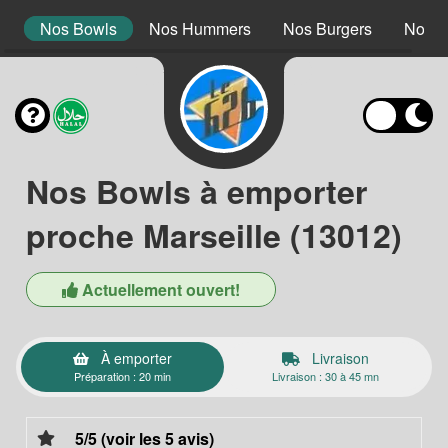
s
Nos Bowls
Nos Hummers
Nos Burgers
Nos B
Nos Bowls à emporter
proche Marseille (13012)
Actuellement ouvert!
À emporter
Livraison
Préparation : 20 min
Livraison : 30 à 45 mn
5/5 (voir les 5 avis)