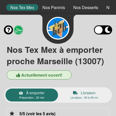
s
Nos Tex Mex
Nos Paninis
Nos Desserts
Nos 
Nos Tex Mex à emporter
proche Marseille (13007)
Actuellement ouvert!
À emporter
Livraison
Préparation : 20 min
Livraison : 30 à 45 mn
5/5 (voir les 5 avis)