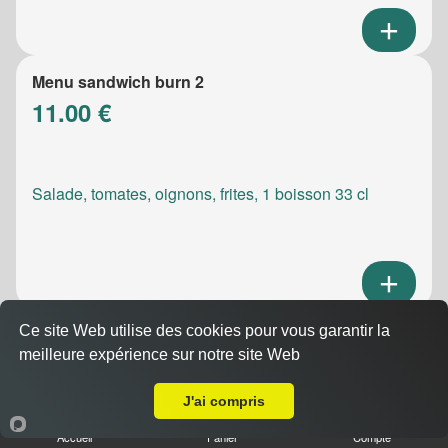
Menu sandwich burn 2
11.00 €
Salade, tomates, oignons, frites, 1 boisson 33 cl
Ce site Web utilise des cookies pour vous garantir la
Menu sandwich meatic
meilleure expérience sur notre site Web
10.50 €
A Emporter sur Marseille 13007
J'ai compris
Accueil
Panier
Compte
Salade, tomates, oignons, frites, 1 boisson 33 cl