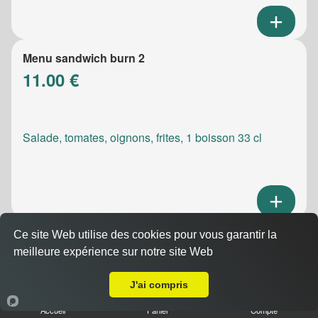
Menu sandwich burn 2
11.00 €
Salade, tomates, oignons, frites, 1 boisson 33 cl
Ce site Web utilise des cookies pour vous garantir la
Menu sandwich meatic
meilleure expérience sur notre site Web
10.50 €
A Emporter sur Marseille 13007
J'ai compris
Accueil
Panier
Compte
Salade, tomates, oignons, frites, 1 boisson 33 cl