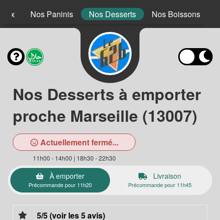
 Mex
Nos Paninis
Nos Desserts
Nos Boissons
Nos Desserts à emporter
proche Marseille (13007)
Actuellement fermé...
11h00 - 14h00 | 18h30 - 22h30
À emporter
Livraison
Précommande pour 11h20
Précommande pour 11h45
5/5 (voir les 5 avis)