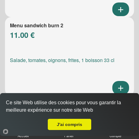
Menu sandwich burn 2
11.00 €
Salade, tomates, oignons, frites, 1 boisson 33 cl
Ce site Web utilise des cookies pour vous garantir la
Menu sandwich meatic
meilleure expérience sur notre site Web
10.50 €
A Emporter sur Marseille 13003
J'ai compris
Accueil
Panier
Compte
Salade, tomates, oignons, frites, 1 boisson 33 cl