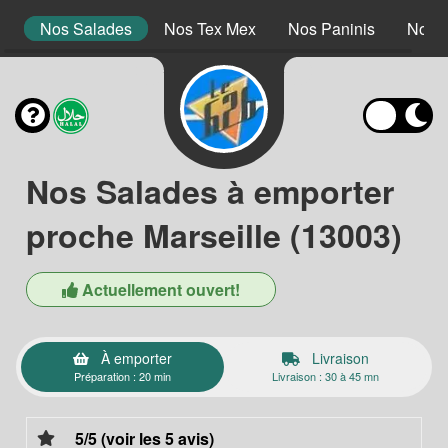
s
Nos Salades
Nos Tex Mex
Nos Paninis
Nos D
Nos Salades à emporter
proche Marseille (13003)
Actuellement ouvert!
À emporter
Livraison
Préparation : 20 min
Livraison : 30 à 45 mn
5/5 (voir les 5 avis)