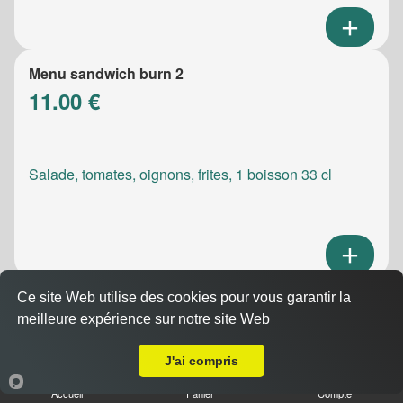
Menu sandwich burn 2
11.00 €
Salade, tomates, oignons, frites, 1 boisson 33 cl
Ce site Web utilise des cookies pour vous garantir la
Menu sandwich meatic
meilleure expérience sur notre site Web
10.50 €
A Emporter sur Marseille 13003
J'ai compris
Accueil
Panier
Compte
Salade, tomates, oignons, frites, 1 boisson 33 cl