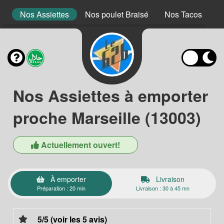
s
Nos Assiettes
Nos poulet Braisé
Nos Tacos
N
Nos Assiettes à emporter
proche Marseille (13003)
Actuellement ouvert!
À emporter
Livraison
Préparation : 20 min
Livraison : 30 à 45 mn
5/5 (voir les 5 avis)