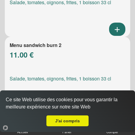
Salade, tomates, oignons, frites, 1 boisson 33 cl
Menu sandwich burn 2
11.00 €
Salade, tomates, oignons, frites, 1 boisson 33 cl
Ce site Web utilise des cookies pour vous garantir la
meilleure expérience sur notre site Web
A Emporter sur Marseille 13001
Menu sandwich meatic
J'ai compris
10.50 €
Accueil
Panier
Compte