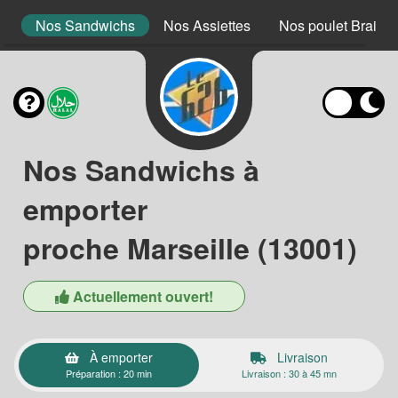
s
Nos Sandwichs
Nos Assiettes
Nos poulet Braisé
Nos Sandwichs à
emporter
proche Marseille (13001)
Actuellement ouvert!
À emporter
Livraison
Préparation : 20 min
Livraison : 30 à 45 mn