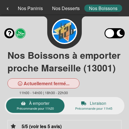
 Mex
Nos Paninis
Nos Desserts
Nos Boissons
Nos Boissons à emporter
proche Marseille (13001)
Actuellement fermé...
11h00 - 14h00 | 18h30 - 22h30
À emporter
Livraison
Précommande pour 11h20
Précommande pour 11h45
5/5 (voir les 5 avis)