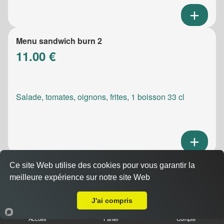
Menu sandwich burn 2
11.00 €
Salade, tomates, oignons, frites, 1 boisson 33 cl
Ce site Web utilise des cookies pour vous garantir la
Menu sandwich meatic
meilleure expérience sur notre site Web
10.50 €
A Emporter sur Marseille 13001
J'ai compris
Accueil
Panier
Compte
Salade, tomates, oignons, frites, 1 boisson 33 cl