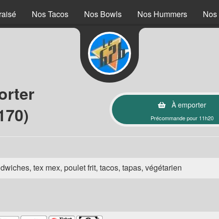
raisé
Nos Tacos
Nos Bowls
Nos Hummers
Nos 
orter
À emporter
170)
Précommande pour 11h20
wiches, tex mex, poulet frit, tacos, tapas, végétarien