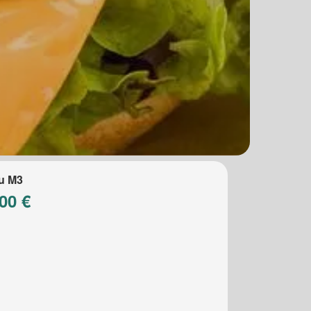
u M3
00 €