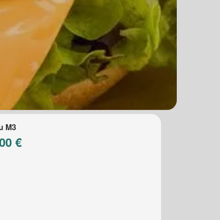
u M3
00 €