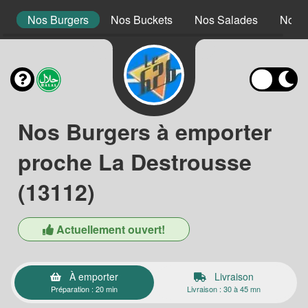
s
Nos Burgers
Nos Buckets
Nos Salades
Nos 
Nos Burgers à emporter
proche La Destrousse
(13112)
Actuellement ouvert!
À emporter
Livraison
Préparation : 20 min
Livraison : 30 à 45 mn