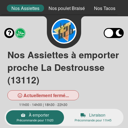
s
Nos Assiettes
Nos poulet Braisé
Nos Tacos
N
Nos Assiettes à emporter
proche La Destrousse
(13112)
Actuellement fermé...
11h00 - 14h00 | 18h30 - 22h30
À emporter
Livraison
Précommande pour 11h20
Précommande pour 11h45