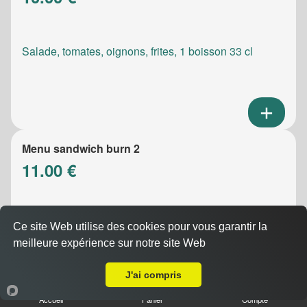
Salade, tomates, oignons, frites, 1 boisson 33 cl
Menu sandwich burn 2
11.00 €
Salade, tomates, oignons, frites, 1 boisson 33 cl
Ce site Web utilise des cookies pour vous garantir la
meilleure expérience sur notre site Web
A Emporter sur Fosse sur Mer
J'ai compris
Accueil
Panier
Compte