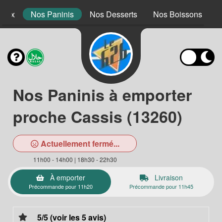
 Mex
Nos Paninis
Nos Desserts
Nos Boissons
Nos Paninis à emporter
proche Cassis (13260)
Actuellement fermé...
11h00 - 14h00 | 18h30 - 22h30
À emporter
Livraison
Précommande pour 11h20
Précommande pour 11h45
5/5 (voir les 5 avis)