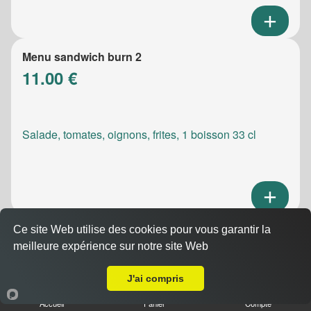
Menu sandwich burn 2
11.00 €
Salade, tomates, oignons, frites, 1 boisson 33 cl
Ce site Web utilise des cookies pour vous garantir la
Menu sandwich meatic
meilleure expérience sur notre site Web
10.50 €
A Emporter sur Cassis
J'ai compris
Accueil
Panier
Compte
Salade, tomates, oignons, frites, 1 boisson 33 cl