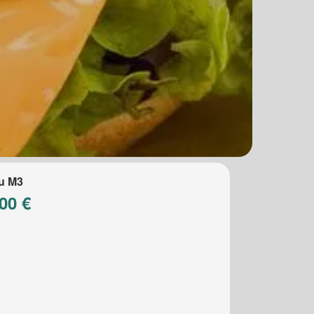
u M3
00 €