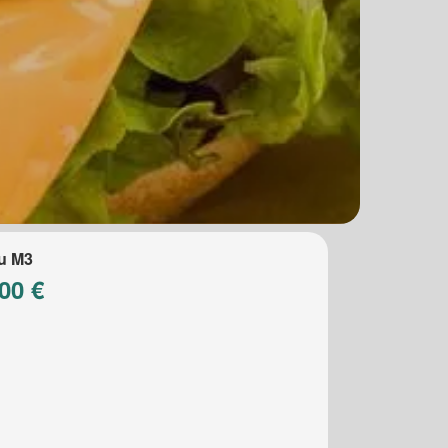
u M3
00 €