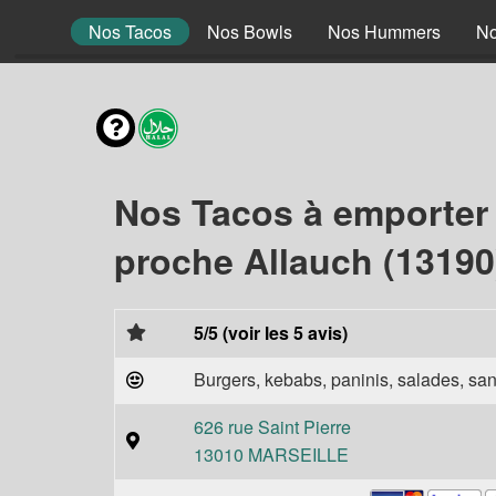
 Braisé
Nos Tacos
Nos Bowls
Nos Hummers
No
Nos Tacos à emporter
proche Allauch (13190
5/5 (voir les 5 avis)
Burgers, kebabs, paninis, salades, sand
626 rue Saint Pierre
13010 MARSEILLE