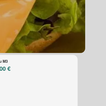
u M3
00 €