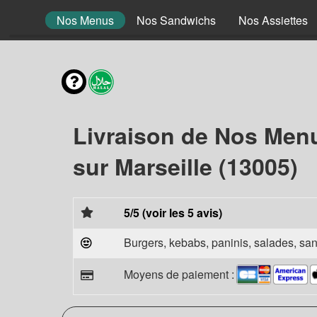
enfant
Nos Menus
Nos Sandwichs
Nos Assiettes
Livraison de Nos Men
sur Marseille (13005)
5/5 (voir les 5 avis)
Burgers, kebabs, paninis, salades, sand
Moyens de paiement :