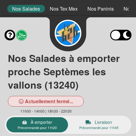
s
Nos Salades
Nos Tex Mex
Nos Paninis
Nos D
Nos Salades à emporter
proche Septèmes les
vallons (13240)
Actuellement fermé...
11h00 - 14h00 | 18h30 - 22h30
À emporter
Livraison
Précommande pour 11h20
Précommande pour 11h45