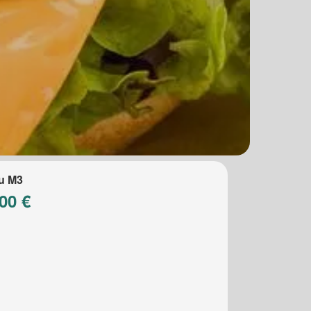
u M3
00 €