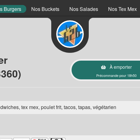
s Burgers
Nos Buckets
Nos Salades
Nos Tex Mex
er
À emporter
3360)
Précommande pour 18h50
wiches, tex mex, poulet frit, tacos, tapas, végétarien