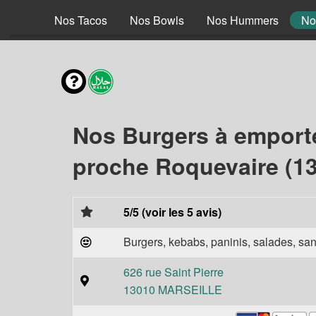
 Braisé
Nos Tacos
Nos Bowls
Nos Hummers
No
Nos Burgers à emport
proche Roquevaire (1
5/5 (voir les 5 avis)
Burgers, kebabs, paninis, salades, sand
626 rue Saint Pierre
13010 MARSEILLE