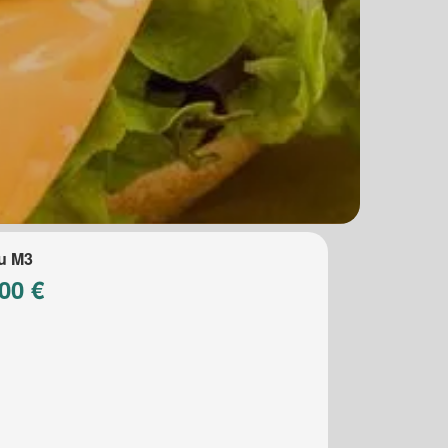
u M3
00 €