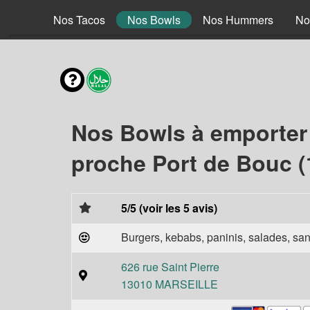
 Braisé
Nos Tacos
Nos Bowls
Nos Hummers
No
Nos Bowls à emporter
proche Port de Bouc (
5/5 (voir les 5 avis)
Burgers, kebabs, paninis, salades, sand
626 rue Saint Pierre
13010 MARSEILLE