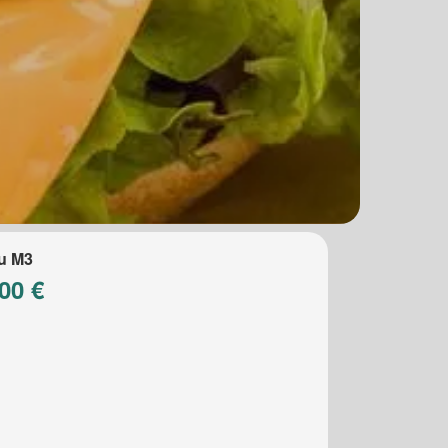
u M3
00 €