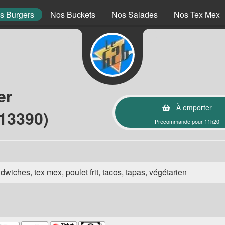
s Burgers
Nos Buckets
Nos Salades
Nos Tex Mex
er
À emporter
13390)
Précommande pour 11h20
wiches, tex mex, poulet frit, tacos, tapas, végétarien