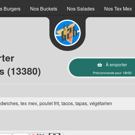
s Burgers
Nos Buckets
Nos Salades
Nos Tex Mex
ter
À emporter
s (13380)
Précommande pour 18h50
wiches, tex mex, poulet frit, tacos, tapas, végétarien