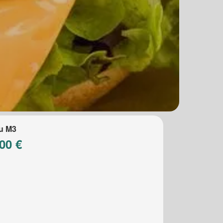
u M3
00 €