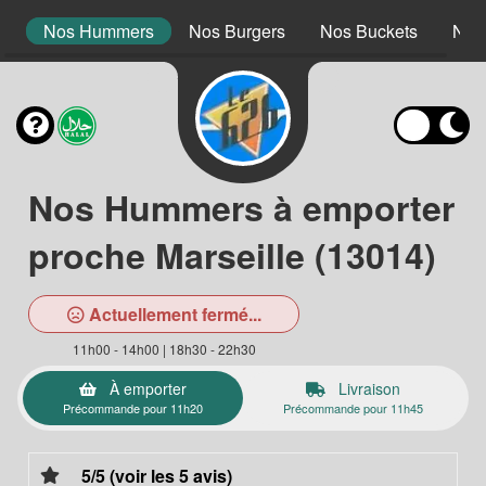
s
Nos Hummers
Nos Burgers
Nos Buckets
Nos
Nos Hummers à emporter
proche Marseille (13014)
Actuellement fermé...
11h00 - 14h00 | 18h30 - 22h30
À emporter
Livraison
Précommande pour 11h20
Précommande pour 11h45
5/5 (voir les 5 avis)