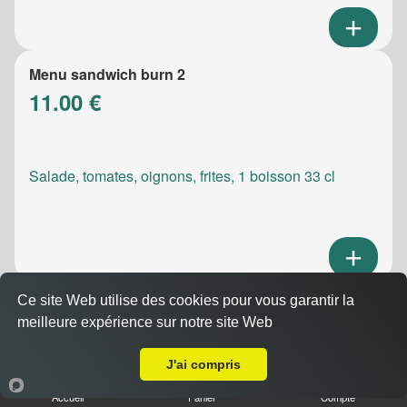
Menu sandwich burn 2
11.00 €
Salade, tomates, oignons, frites, 1 boisson 33 cl
Ce site Web utilise des cookies pour vous garantir la
Menu sandwich meatic
meilleure expérience sur notre site Web
10.50 €
A Emporter sur Marseille 13014
J'ai compris
Accueil
Panier
Compte
Salade, tomates, oignons, frites, 1 boisson 33 cl