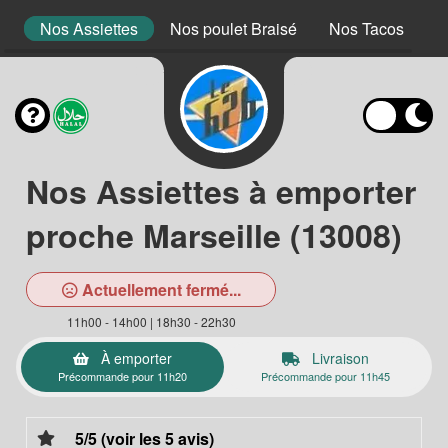
s
Nos Assiettes
Nos poulet Braisé
Nos Tacos
N
Nos Assiettes à emporter
proche Marseille (13008)
Actuellement fermé...
11h00 - 14h00 | 18h30 - 22h30
À emporter
Livraison
Précommande pour 11h20
Précommande pour 11h45
5/5 (voir les 5 avis)