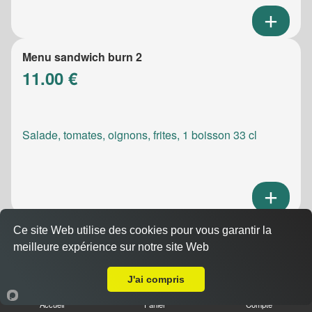
Menu sandwich burn 2
11.00 €
Salade, tomates, oignons, frites, 1 boisson 33 cl
Ce site Web utilise des cookies pour vous garantir la
Menu sandwich meatic
meilleure expérience sur notre site Web
10.50 €
A Emporter sur Marseille 13008
J'ai compris
Accueil
Panier
Compte
Salade, tomates, oignons, frites, 1 boisson 33 cl