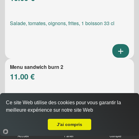
Salade, tomates, oignons, frites, 1 boisson 33 cl
Menu sandwich burn 2
11.00 €
Salade, tomates, oignons, frites, 1 boisson 33 cl
Ce site Web utilise des cookies pour vous garantir la
meilleure expérience sur notre site Web
A Emporter sur La Penne-sur-Huveaune
J'ai compris
Accueil
Panier
Compte