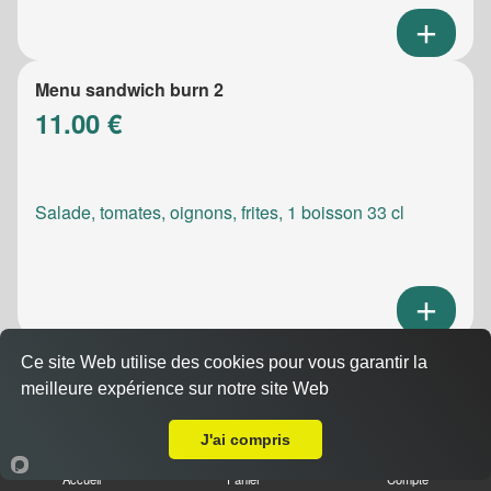
Menu sandwich burn 2
11.00 €
Salade, tomates, oignons, frites, 1 boisson 33 cl
Ce site Web utilise des cookies pour vous garantir la
Menu sandwich meatic
meilleure expérience sur notre site Web
10.50 €
A Emporter sur La Ciotat
J'ai compris
Accueil
Panier
Compte
Salade, tomates, oignons, frites, 1 boisson 33 cl