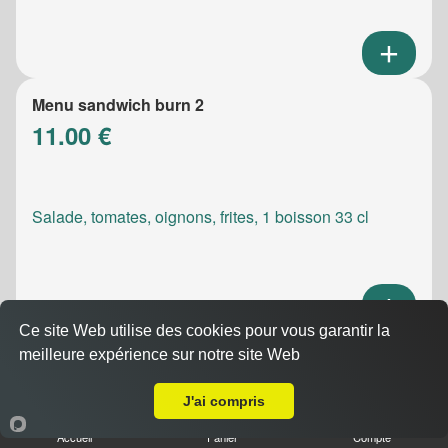
Menu sandwich burn 2
11.00 €
Salade, tomates, oignons, frites, 1 boisson 33 cl
Ce site Web utilise des cookies pour vous garantir la
Menu sandwich meatic
meilleure expérience sur notre site Web
A Emporter sur Auriol
10.50 €
J'ai compris
Accueil
Panier
Compte