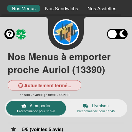
t
Nos Menus
Nos Sandwichs
Nos Assiettes
No
Nos Menus à emporter
proche Auriol (13390)
Actuellement fermé...
11h00 - 14h00 | 18h30 - 22h30
À emporter
Livraison
Précommande pour 11h20
Précommande pour 11h45
5/5 (voir les 5 avis)