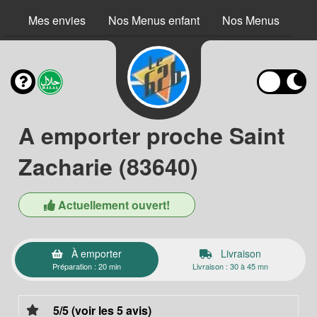
Mes envies
Nos Menus enfant
Nos Menus
No
A emporter proche Saint
Zacharie (83640)
Actuellement ouvert!
À emporter
Livraison
Préparation : 20 min
Livraison : 30 à 45 mn
5/5 (voir les 5 avis)