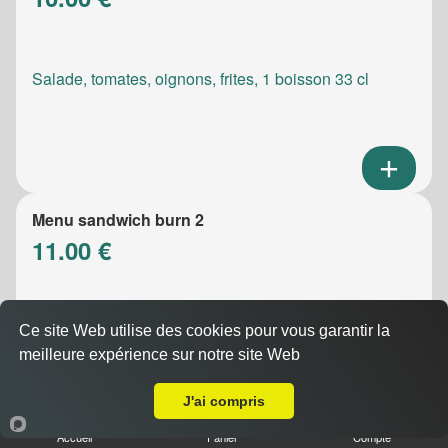
Salade, tomates, oignons, frites, 1 boisson 33 cl
Menu sandwich burn 2
11.00 €
Salade, tomates, oignons, frites, 1 boisson 33 cl
Ce site Web utilise des cookies pour vous garantir la
meilleure expérience sur notre site Web
A Emporter sur Saint Zacharie
J'ai compris
Accueil
Panier
Compte