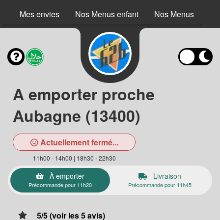
Mes envies
Nos Menus enfant
Nos Menus
No
A emporter proche
Aubagne (13400)
Actuellement fermé...
11h00 - 14h00 | 18h30 - 22h30
À emporter
Livraison
Précommande pour 11h20
Précommande pour 11h45
5/5 (voir les 5 avis)